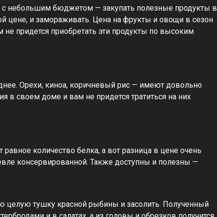
о с небольшим бюджетом — закупать полезные продукты в
ой цене, и замораживать. Цена на фрукты и овощи в сезон
м не придется приобретать эти продукты по высоким
днее. Орехи, киноа, коричневый рис — имеют довольно
ия в своем доме и вам не придется тратиться на них
 равное количество белка, а вот разница в цене очень
евле консервированной. Также доступны и полезны —
ую целую тушку красной рыбины и засолить. Полученный
тербродами и в салатах, а из головы и обрезков получится