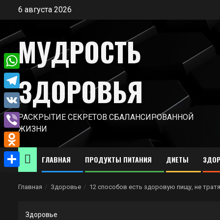
Перейти
6 августа 2026
к
содержимому
МУДРОСТЬ
WhatsApp
ЗДОРОВЬЯ
Telegram
VK
РАСКРЫТИЕ СЕКРЕТОВ СБАЛАНСИРОВАННОЙ
ЖИЗНИ
Viber
Odnoklassniki
ГЛАВНАЯ
ПРОДУКТЫ ПИТАНИЯ
ДИЕТЫ
ЗДОР
Отправить
Главная
Здоровье
12 способов есть здоровую пищу, не трат
Здоровье