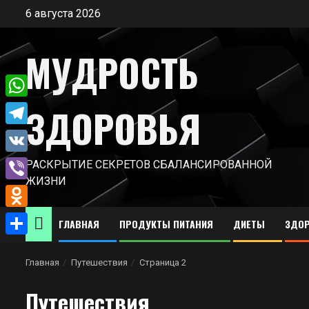
Перейти
6 августа 2026
к
содержимому
МУДРОСТЬ
WhatsApp
ЗДОРОВЬЯ
Telegram
VK
РАСКРЫТИЕ СЕКРЕТОВ СБАЛАНСИРОВАННОЙ
ЖИЗНИ
Viber
Odnoklassniki
ГЛАВНАЯ
ПРОДУКТЫ ПИТАНИЯ
ДИЕТЫ
ЗДОР
Отправить
Главная
Путешествия
Страница 2
Путешествия