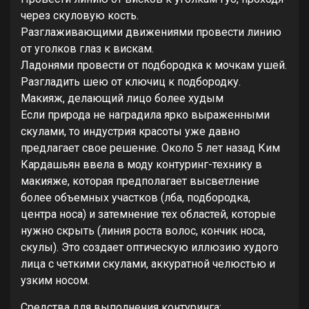
через скуловую кость.
Разглаживающими движениями провести линию
от уголков глаз к вискам.
Ладонями провести от подбородка к мочкам ушей.
Разгладить шею от ключиц к подбородку.
Макияж, делающий лицо более худым
Если природа не наградила ярко выраженными
скулами, то индустрия красоты уже давно
предлагает свое решение. Около 5 лет назад Ким
Кардашьян ввела в моду контуринг-технику в
макияже, которая предполагает высветление
более объемных участков (лба, подбородка,
центра носа) и затемнение тех областей, которые
нужно скрыть (линия роста волос, кончик носа,
скулы). Это создает оптическую иллюзию худого
лица с четкими скулами, аккуратной челюстью и
узким носом.
Средства для выполнения контуринга: